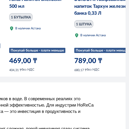
500 мл
напиток Тархун железна
банка 0,33 Л
1 БУТЫЛКА
1 ШТУКА
В наличии Астана
В наличии Астана
Покупай больше - плати меньше
Покупай больше - плати меньше
469,00 ₸
789,00 ₸
без НДС
без НДС
404,31 ₸
680,17 ₸
иков в воде. В современных реалиях это
онной эффективностью. Для индустрии HoReCa
са — это инвестиция в продуктивность и
ит сложная, порой невидимая глазу система