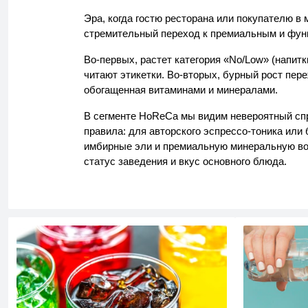
Эра, когда гостю ресторана или покупателю в
стремительный переход к премиальным и фун
Во-первых, растет категория «No/Low» (напит
читают этикетки. Во-вторых, бурный рост пер
обогащенная витаминами и минералами.
В сегменте HoReCa мы видим невероятный спр
правила: для авторского эспрессо-тоника или
имбирные эли и премиальную минеральную воду
статус заведения и вкус основного блюда.