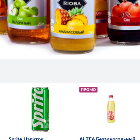
ПРОМО
Sprite Напиток
AI TEA Безалкогольный