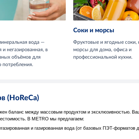
Соки и морсы
минеральная вода —
Фруктовые и ягодные соки, 
 и негазированная, в
морсы для дома, офиса и
зных объёмов для
профессиональной кухни.
о потребления.
ов (HoReCa)
ажен баланс между массовым продуктом и эксклюзивностью. Ва
бестоимость. В METRO мы предлагаем:
газированная и газированная вода (от базовых ПЭТ-форматов до