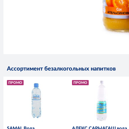
Ассортимент безалкогольных напитков
ПРОМО
ПРОМО
SAMAL Вода
АЛЕКС САРЫАГАШ вода