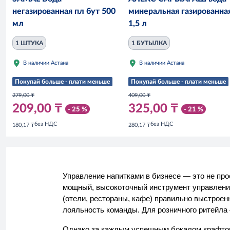
негазированная пл бут 500
минеральная газированна
мл
1,5 л
1 ШТУКА
1 БУТЫЛКА
В наличии Астана
В наличии Астана
Покупай больше - плати меньше
Покупай больше - плати меньше
279,00 ₸
409,00 ₸
209,00 ₸
325,00 ₸
- 25 %
- 21 %
без НДС
без НДС
180,17 ₸
280,17 ₸
Управление напитками в бизнесе — это не про
мощный, высокоточный инструмент управлени
(отели, рестораны, кафе) правильно выстроен
лояльность команды. Для розничного ритейла 
Однако за каждым успешным бокалом крафтово