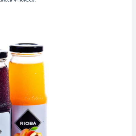
знеса и HoReCa.