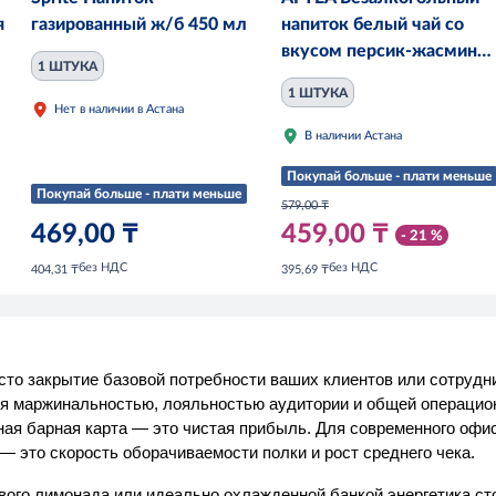
я
газированный ж/б 450 мл
напиток белый чай со
вкусом персик-жасмин
1 ШТУКА
1,0 л
1 ШТУКА
Нет в наличии в Астана
В наличии Астана
Покупай больше - плати меньше
Покупай больше - плати меньше
579,00 ₸
469,00 ₸
459,00 ₸
- 21 %
без НДС
без НДС
404,31 ₸
395,69 ₸
сто закрытие базовой потребности ваших клиентов или сотрудн
я маржинальностью, лояльностью аудитории и общей операци
ная барная карта — это чистая прибыль. Для современного офи
— это скорость оборачиваемости полки и рост среднего чека.
го лимонада или идеально охлажденной банкой энергетика сто