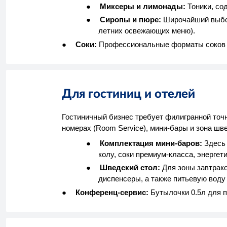
●
Миксеры и лимонады:
Тоники, со
●
Сиропы и пюре:
Широчайший выбор
летних освежающих меню).
●
Соки:
Профессиональные форматы соков с
Для гостиниц и отелей
Гостиничный бизнес требует филигранной точн
номерах (Room Service), мини-бары и зона шве
●
Комплектация мини-баров:
Здесь 
колу, соки премиум-класса, энерге
●
Шведский стол:
Для зоны завтрако
диспенсеры, а также питьевую воду
●
Конференц-сервис:
Бутылочки 0.5л для п