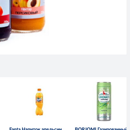
Fanta Напиток апельсин
BORJOMI Газированный