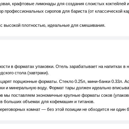
довая, крафтовые лимонады для создания слоистых коктейлей и
 профессиональных сиропов для бариста (от классической кар
 высокой плотностью, идеальные для смешивания.
ости в форматах упаковки. Отель зарабатывает на напитках в н
дского стола (завтраки).
царят порционные форматы. Стекло 0.25л, мини-банки 0.33л. 
тики и минеральную воду. Формат тары должен идеально вписыв
в мы поставляем экономичные крупные форматы соков (упаковки
 в больших объемах для кофемашин и титанов.
ереговорных комнат — без этой позиции не обходится ни один б