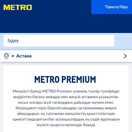
Тіркелу/Кіру
Астана
METRO PREMIUM
Меншікті бренд METRO Premium әлемнің түкпір-түкпірінде
өндірілген бағалы өнімдер мен жеңсік астармен ұсынылған,
онсыз жоғары асүй тағамдарын дайындау мүмкін емес.
Ингредиенттерге бірегей көзқарас гастрономияны өнерге
айналдырып, ең талғампаз көпшіліктің қажеттіліктерін
қанағаттандыратын бас-аспазшылардың ең үздік идеяларын
жүзеге асыруға мүмкіндік береді.