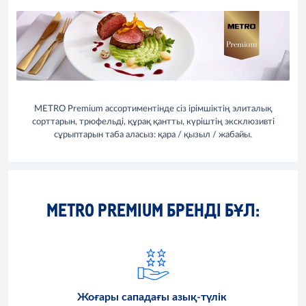
METRO Premium ассортиментінде сіз ірімшіктің элиталық
сорттарын, трюфельді, құрақ қантты, күріштің эксклюзивті
сұрыптарын таба аласыз: қара / қызыл / жабайы.
METRO PREMIUM БРЕНДІ БҰЛ:
Жоғары сападағы азық-түлік