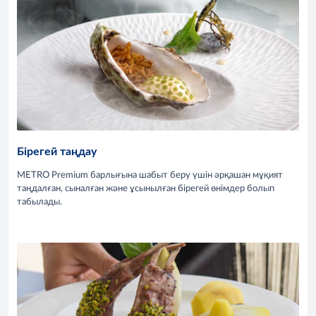
Бірегей таңдау
METRO Premium барлығына шабыт беру үшін әрқашан мұқият
таңдалған, сыналған және ұсынылған бірегей өнімдер болып
табылады.