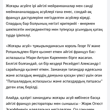
Жоғары асүйге ірі әйгілі мейрамханалар мен сәнді 
меймананалардың асүйлері ғана емес, сондай-ақ 
француз дәстүрлеріне негізделген асүйлер кіреді. 
Олардың бар болуының негізгі критерийі - өнермен 
шектесетін ингредиенттер мен түпнұсқа ұсынудың қатаң 
түрде іріктелуі.
«Жоғары асүй» тұжырымдамасын король Георг IV және 
Ротшильдпен бірге қызмет еткен әйгілі француз бас-
аспазшысы Мари-Антуан Кареммен бірге жасаған. 
Белгілі болғандай, ол бір кездері Ресейдегі Александр І 
сарайында қызмет еткен. Заманауи тағамдар идеясына 
және аспаздық өнердің дамуына қосқан үлесі үшін оған 
“Патшалардың аспазшысы және аспаздардың патшасы” 
деген атақ берілді.
Алайда, қазіргі замандағы жоғары асүй көбінесе басқа 
әйгілі француз рестораторы мен сыншысы - Жорж Огюст 
Эскоффиенің идеяларына негізделген. Ол сонымен 