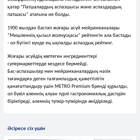
қатар “Патшалардың аспазшысы және аспаздардың 
патшасы” атағына ие болды.
1900 жылдан бастап жоғары асүй мейрамханалары 
“Мишленнің қызыл жолнұсқасы” рейтингін ала бастады 
- ол бүгінгі күнде ең ықпалды аспаздық рейтинг.
Жоғары асүйдің көптеген ингредиенттері 
супермаркеттерде кездесе бермейді.
Бас-аспазшылар мен мейрамханалардың нәзік 
тағамдарға деген талғампаздық қажеттілігін 
қанағаттандыру үшін METRO Premium бренді құрылды, 
ол бүкіл әлемнің алуан түрлі гастрономиялық дәстүрін 
біріктіреді, әлемнің түпкір-түпкірінде өнідіріледі.
Әсіресе сіз үшін