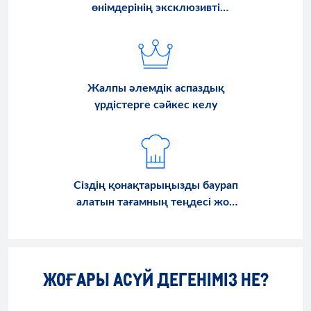
өнімдерінің эксклюзивті
ассортименті
Жалпы әлемдік аспаздық
үрдістерге сәйкес келу
Сіздің қонақтарыңызды баурап
алатын тағамның теңдесі жоқ
дәмі
ЖОҒАРЫ АСҮЙ ДЕГЕНІМІЗ НЕ?