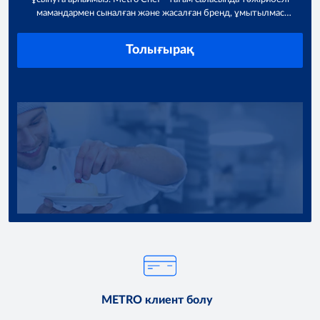
мамандармен сыналған және жасалған бренд, ұмытылмас
аспаздық шедеврлер үшін жоғары сапалы тағам өнімдерінің
шабыттандыратын ассортиментін ұсынуға дайын.
Толығырақ
METRO клиент болу