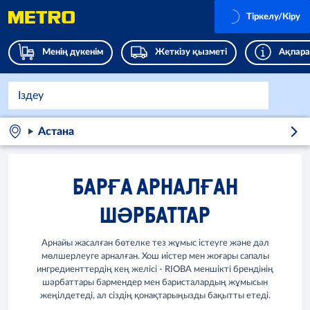
Тіркелу/Кіру
Менің дүкенім
Жеткізу қызметі
Ақпара
Астана
БАРҒА АРНАЛҒАН
ШӘРБАТТАР
Арнайы жасалған бөтелке тез жұмыс істеуге және дәл
мөлшерлеуге арналған. Хош иістер мен жоғары сапалы
ингредиенттердің кең желісі - RIOBA меншікті брендінің
шәрбаттары бармендер мен баристалардың жұмысын
жеңілдетеді, ал сіздің қонақтарыңызды бақытты етеді.