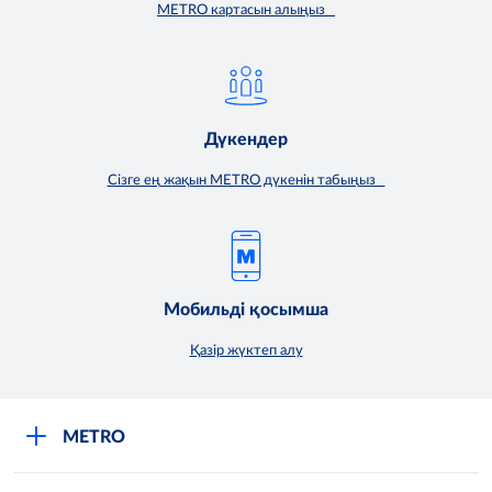
METRO картасын алыңыз
Дүкендер
Сізге ең жақын METRO дүкенін табыңыз
Мобильді қосымша
Қазір жүктеп алу
METRO
Компания туралы