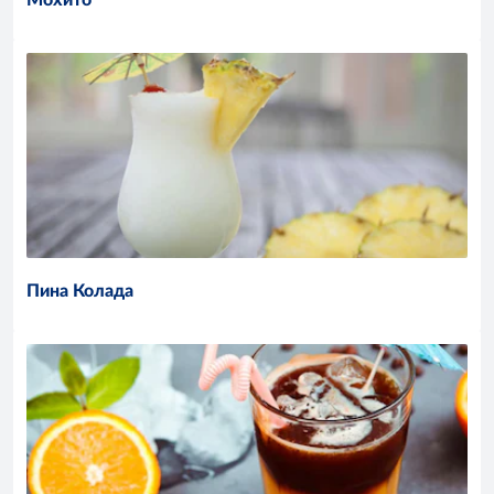
Мохито
Пина Колада