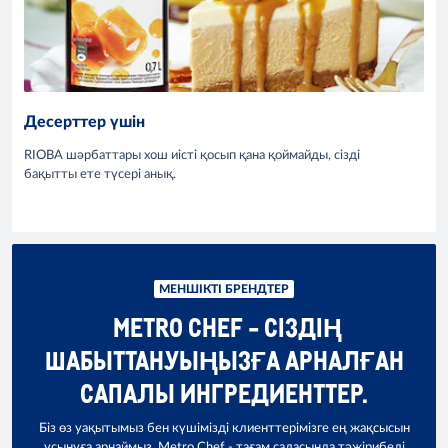
Десерттер үшін
RIOBA шәрбаттары хош иісті қосып қана қоймайды, сізді
бақытты ете түсері анық.
МЕНШІКТІ БРЕНДТЕР
METRO CHEF - СІЗДІҢ
ШАБЫТТАНУЫҢЫЗҒА АРНАЛҒАН
САПАЛЫ ИНГРЕДИЕНТТЕР.
Біз өз уақытымыз бен күшімізді клиенттерімізге ең жақсысын
ұсынуға арнаймыз. Metro Chef - тағам саласында тәжірибелі