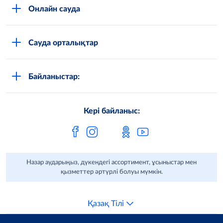
Онлайн сауда
Мансап
Кәсіби клиенттерге арналған онлайн-дүкен
Әлеуметтік жобалар
Сауда орталықтар
Азық-түлік дүкендеріне арналған
Тұрақты даму
Астана
Мобильді қосымшасы
Баспасөз орталығы
Байланыстар:
Алматы
Тауар мен қызмет сапасына шағымдар
Қарағанды
МЕТРО-дағы бұзушылықтар/сыбайлас
Кері байланыс:
жемқорлық туралы хабарлау
Павлодар
Metro AG
Шымкент
Өскемен
Назар аударыңыз, дүкендегі ассортимент, ұсыныстар мен
қызметтер әртүрлі болуы мүмкін.
Қазақ Тілі