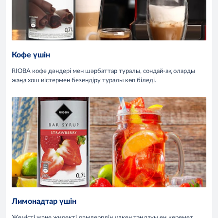
Кофе үшін
RIOBA кофе дәндері мен шәрбаттар туралы, сондай-ақ оларды
жаңа хош иістермен безендіру туралы көп біледі.
Лимонадтар үшін
Жемісті және жидекті дәмдеррдің үлкен таңдауы ең керемет