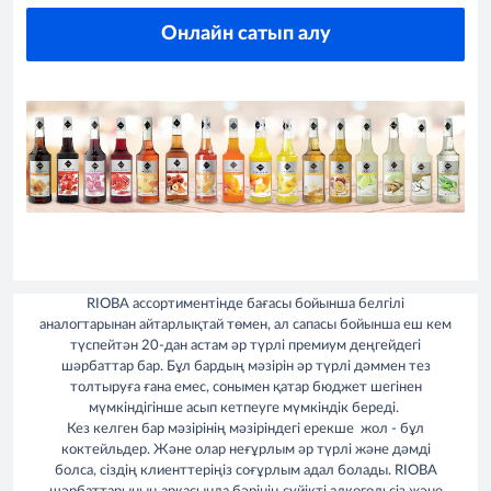
Онлайн сатып алу
RIOBA ассортиментінде бағасы бойынша белгілі
аналогтарынан айтарлықтай төмен, ал сапасы бойынша еш кем
түспейтән 20-дан астам әр түрлі премиум деңгейдегі
шәрбаттар бар. Бұл бардың мәзірін әр түрлі дәммен тез
толтыруға ғана емес, сонымен қатар бюджет шегінен
мүмкіндігінше асып кетпеуге мүмкіндік береді.
Кез келген бар мәзірінің мәзіріндегі ерекше жол - бұл
коктейльдер. Және олар неғұрлым әр түрлі және дәмді
болса, сіздің клиенттеріңіз соғұрлым адал болады. RIOBA