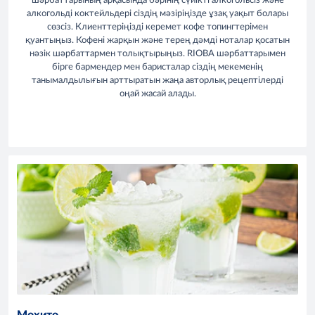
шәрбаттарының арқасында бәрінің сүйікті алкогольсіз және
алкогольді коктейльдері сіздің мәзіріңізде ұзақ уақыт болары
сөзсіз. Клиенттеріңізді керемет кофе топингтерімен
қуантыңыз. Кофені жарқын және терең дәмді ноталар қосатын
нәзік шәрбаттармен толықтырыңыз. RIOBA шәрбаттарымен
бірге бармендер мен баристалар сіздің мекеменің
танымалдылығын арттыратын жаңа авторлық рецептілерді
оңай жасай алады.