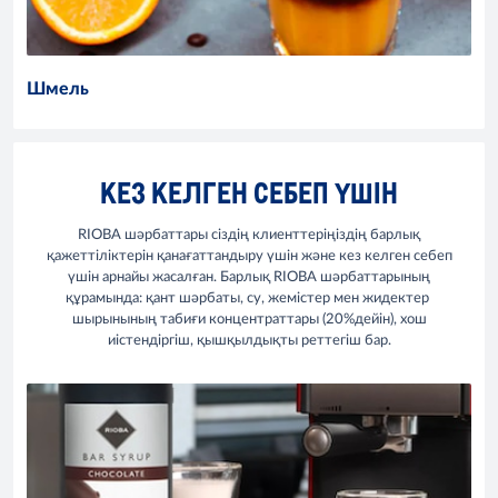
Шмель
КЕЗ КЕЛГЕН СЕБЕП ҮШІН
RIOBA шәрбаттары сіздің клиенттеріңіздің барлық
қажеттіліктерін қанағаттандыру үшін және кез келген себеп
үшін арнайы жасалған. Барлық RIOBA шәрбаттарының
құрамында: қант шәрбаты, су, жемістер мен жидектер
шырынының табиғи концентраттары (20%дейін), хош
иістендіргіш, қышқылдықты реттегіш бар.