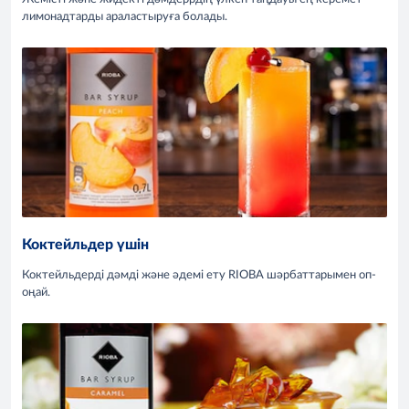
лимонадтарды араластыруға болады.
Коктейльдер үшін
Коктейльдерді дәмді және әдемі ету RIOBA шәрбаттарымен оп-
оңай.