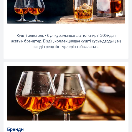
Күшті алкоголь - бұл құрамындағы этил спирті 30%-дан
асатын брендтер. Біздің коллекциядан күшті сусындардың ең
сәнді трендтік түрлерін таба аласыз.
Бренди