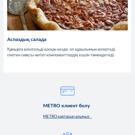
Аспаздық салада
Қамырға алкогольді қосқан кезде, ол құрылымын өзгертеді,
глютен сияқты негізгі компоненттердің күшін төмендетеді.
METRO клиент болу
METRO картасын алыңыз