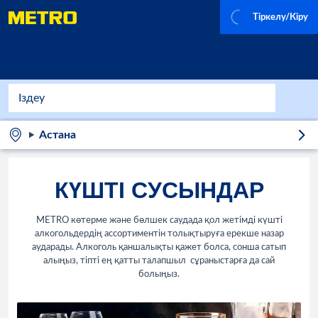
Тіркелу/Кіру
Астана
КҮШТІ СУСЫНДАР
METRO көтерме және бөлшек саудада қол жетімді күшті
алкогольдердің ассортиментін толықтыруға ерекше назар
аударады. Алкоголь қаншалықты қажет болса, сонша сатып
алыңыз, тіпті ең қатты талапшыл сұраныстарға да сай
болыңыз.