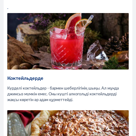
Коктейльдерде
Күрделі коктейльдер - бармен шеберлігінің шыңы. Ал мұнда
джинсыз мүмкін емес. Оны күшті алкогольді коктейльдерді
жақсы көретін әр адам құрметтейді.