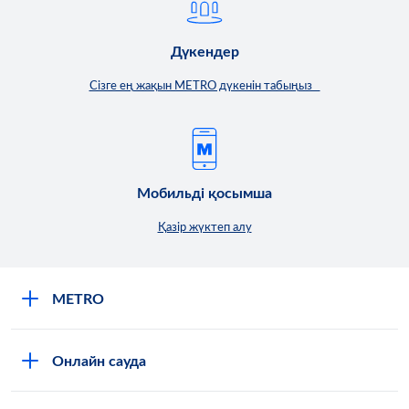
Дүкендер
Сізге ең жақын METRO дүкенін табыңыз
Мобильді қосымша
Қазір жүктеп алу
METRO
Компания туралы
Онлайн сауда
Мансап
Кәсіби клиенттерге арналған онлайн-дүкен