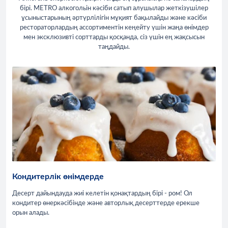
бірі. METRO алкогольін кәсіби сатып алушылар жеткізушілер
ұсыныстарының әртүрлілігін мұқият бақылайды және кәсіби
рестораторлардың ассортиментін кеңейту үшін жаңа өнімдер
мен эксклюзивті сорттарды қосқанда, сіз үшін ең жақсысын
таңдайды.
Кондитерлік өнімдерде
Десерт дайындауда жиі келетін қонақтардың бірі - ром! Ол
кондитер өнеркәсібінде және авторлық десерттерде ерекше
орын алады.