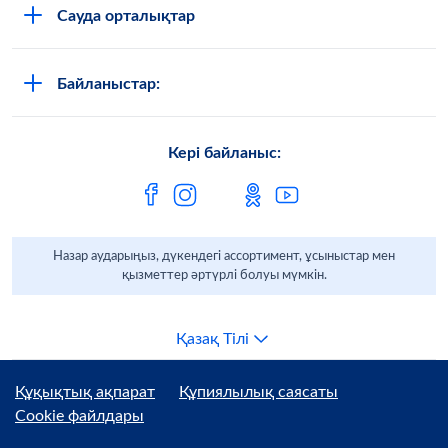
Әлеуметтік жобалар
Сауда орталықтар
Азық-түлік дүкендеріне арналған
Тұрақты даму
Астана
Мобильді қосымшасы
Баспасөз орталығы
Байланыстар:
Алматы
Тауар мен қызмет сапасына шағымдар
Қарағанды
МЕТРО-дағы бұзушылықтар/сыбайлас
Кері байланыс:
жемқорлық туралы хабарлау
Павлодар
Metro AG
Шымкент
Өскемен
Назар аударыңыз, дүкендегі ассортимент, ұсыныстар мен
қызметтер әртүрлі болуы мүмкін.
Қазақ Тілі
Құқықтық ақпарат
Құпиялылық саясаты
Cookie файлдары