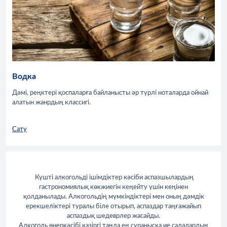
Водка
Дәмі, реңктері қоспаларға байланысты әр түрлі ноталарда ойнай
алатын жанрдың классигі.
Сату
Күшті алкогольді ішімдіктер кәсіби аспазшылардың
гастрономиялық көкжиегін кеңейту үшін кеңінен
қолданылады. Алкогольдің мүмкіндіктері мен оның дәмдік
ерекшеліктері туралы біле отырып, аспаздар таңғажайып
аспаздық шедеврлер жасайды.
Алкоголь өнеркәсібі қазіргі таңда ең сұранысқа ие салалардың